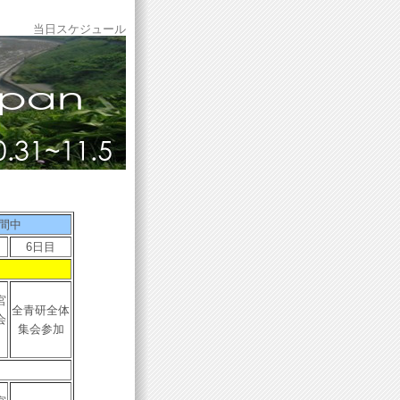
当日スケジュール
間中
6日目
宮
全青研全体
会
集会参加