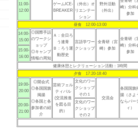
全青研（
11:00-
ゲームICE-
（外出）オ
野外活動
崎）分科
12:00
BREAKER
リエンテー
（外出）
参加
ション
昼食 12:00-13:00
◎国際手話
14:00-
Ａ：全日ろ
のワークシ
全青研（
15:00
う連青
言語学ワー
全青研（宮
ョップ
崎）分科
Ｂ：ろう運
クショップ
崎）参加
15:00-
◎キャンプ
参加
動歴史
16:00
情報の周知
健康休憩とレクリェーション活動：1時間
夕食 17:20-18:40
文化のワー
◎開会式
19:00-
芸術フェル
クショップ
◎各国国旗
各国国旗
20:00
ティバル
その１
掲揚
揚（さよ
(交流推進
交流会
◎各国と各
ならパー
文化のワー
を図る目
20:00-
参加者の紹
ィ）
クショップ
的）
21:00
介
その２