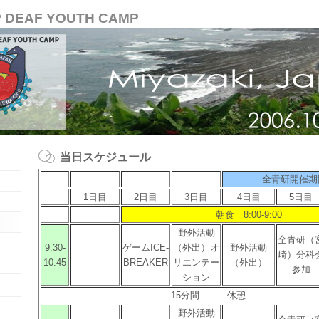
P DEAF YOUTH CAMP
当日スケジュール
全青研開催期
1日目
2日目
3日目
4日目
5日目
朝食 8:00-9:00
野外活動
全青研（
9:30-
ゲームICE-
（外出）オ
野外活動
崎）分科
10:45
BREAKER
リエンテー
（外出）
参加
ション
15分間 休憩
野外活動