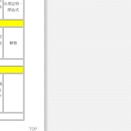
宮
出席証明・
会
閉会式
宮
会
解散
掲
う
テ
TOP