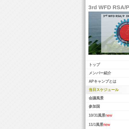
3rd WFD RSA/
トップ
メンバー紹介
APキャンプとは
当日スケジュール
会議風景
参加国
10/31風景
new
11/1風景
new